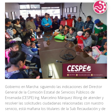
Lenguas Indíg
Gobierno en Marcha: siguiendo las indicaciones del Director
General de la Comisión Estatal de Servicios Públicos de
Ensenada (CESPE) Ing. Marcelino Márquez Wong de atender y
resolver las solicitudes ciudadanas relacionadas con nuestro
servicio, está mañana los titulares de la Sub Recaudación y de