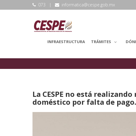
073
|
informatica@cespe.gob.mx
INFRAESTRUCTURA
TRÁMITES
DÓN
Comunicación Social
La CESPE no está realizando 
doméstico por falta de pago