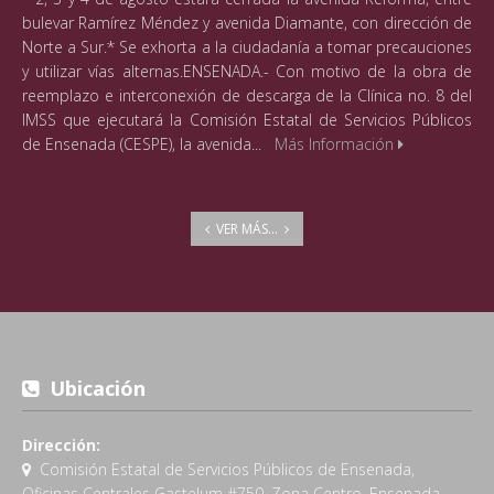
bulevar Ramírez Méndez y avenida Diamante, con dirección de
Norte a Sur.* Se exhorta a la ciudadanía a tomar precauciones
y utilizar vías alternas.ENSENADA.- Con motivo de la obra de
reemplazo e interconexión de descarga de la Clínica no. 8 del
IMSS que ejecutará la Comisión Estatal de Servicios Públicos
de Ensenada (CESPE), la avenida...
Más Información
VER MÁS...
Ubicación
Dirección:
Comisión Estatal de Servicios Públicos de Ensenada,
Oficinas Centrales Gastelum #750, Zona Centro, Ensenada,