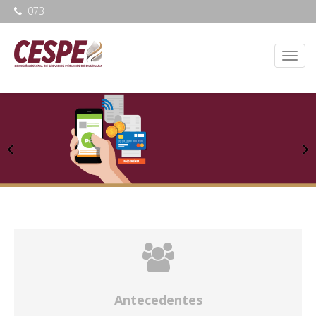
073
Antecedentes