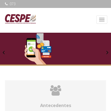
073
Antecedentes