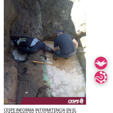
Lengua de Señ
Lenguas Indíg
CESPE INFORMA INTERMITENCIA EN EL