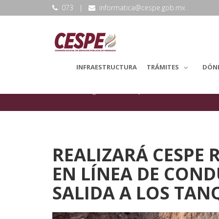
073
|
informatica@cespe.gob.mx
INFRAESTRUCTURA
TRÁMITES
DÓN
backLang.Noticias
Reparaciones
REALIZARÁ CESPE 
EN LÍNEA DE CON
SALIDA A LOS TA