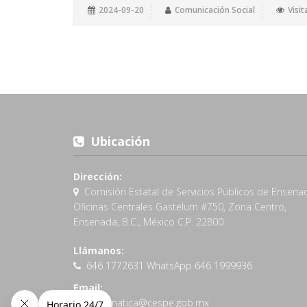
2024-09-20
Comunicación Social
Visit
Ubicación
Dirección:
Comisión Estatal de Servicios Públicos de Ensena
Oficinas Centrales Gastelum #750, Zona Centro,
Ensenada, B.C., México C.P. 22800
Llámanos:
646 1772631 WhatsApp 646 1999936
Email:
informatica@cespe.gob.mx