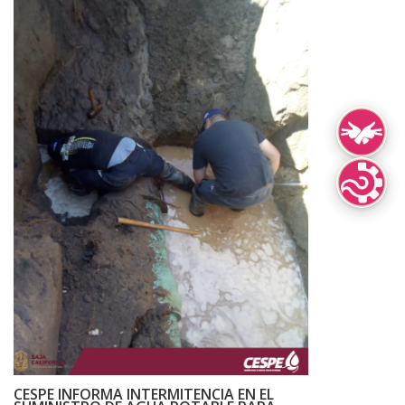
Lengua de Señ
Lenguas Indíg
CESPE INFORMA INTERMITENCIA EN EL