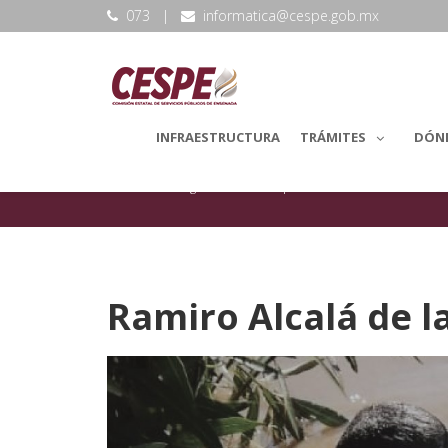
073
|
informatica@cespe.gob.mx
INFRAESTRUCTURA
TRÁMITES
DÓN
backLang.Noticias
Reparaciones
Ramiro Alcalá de l