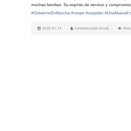
muchas familias. Su espíritu de servicio y compromiso
#
GobiernoEnMarcha
#
cespe
#
cespebc
#
UnaNuevaFo
2020-01-14
Comunicación Social
Visit