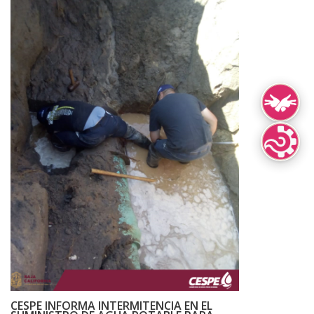
Lengua de Señ
Lenguas Indíg
CESPE INFORMA INTERMITENCIA EN EL