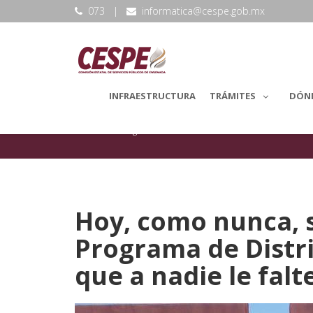
073
|
informatica@cespe.gob.mx
INFRAESTRUCTURA
TRÁMITES
DÓN
backLang.Noticias
Visitas
Hoy, como nunca, s
Programa de Distri
que a nadie le falt