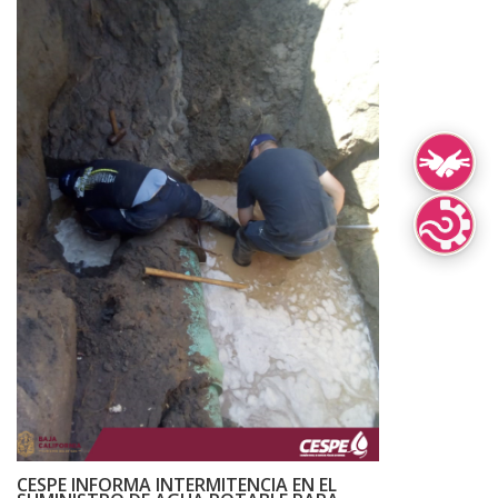
Lengua de Señ
Lenguas Indíg
CESPE INFORMA INTERMITENCIA EN EL