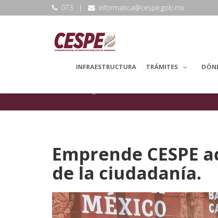
073
|
informatica@cespe.gob.mx
INFRAESTRUCTURA
TRÁMITES
DÓN
backLang.Noticias
Visitas
Emprende CESPE ac
de la ciudadanía.