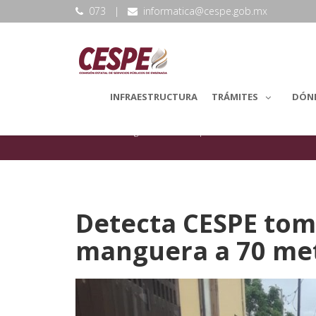
073
|
informatica@cespe.gob.mx
INFRAESTRUCTURA
TRÁMITES
DÓN
backLang.Noticias
Reparaciones
Detecta CESPE tom
manguera a 70 met