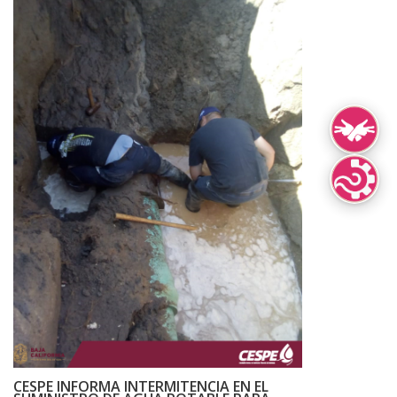
Lengua de Señ
Lenguas Indíg
CESPE INFORMA INTERMITENCIA EN EL