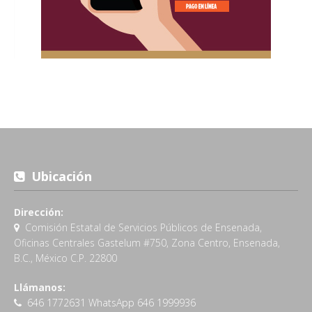
Ubicación
Dirección:
Comisión Estatal de Servicios Públicos de Ensenada,
Oficinas Centrales Gastelum #750, Zona Centro, Ensenada,
B.C., México C.P. 22800
Llámanos:
646 1772631 WhatsApp 646 1999936