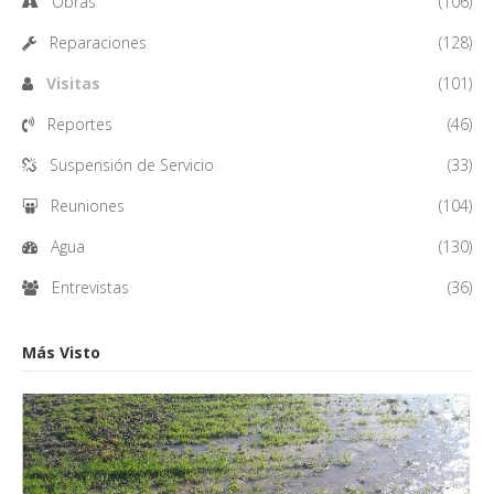
Obras
(106)
Reparaciones
(128)
Visitas
(101)
Reportes
(46)
Suspensión de Servicio
(33)
Reuniones
(104)
Agua
(130)
Entrevistas
(36)
Más Visto