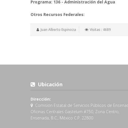
Programa: 136 - Administración del Agua
Otros Recursos Federales:
Juan Alberto Espinoza
Visitas : 4689
Ubicación
Dirección:
Comisión Estatal de Servicios Públicos de Ensena
Oficinas Centrales Gastelum #750, Zona Centro,
Ensenada, B.C., México C.P. 22800