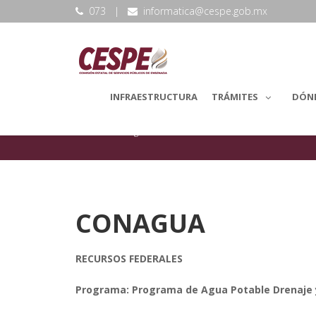
073
|
informatica@cespe.gob.mx
INFRAESTRUCTURA
TRÁMITES
DÓN
backLang.Vinculacion Ciudadana
CONAGUA
RECURSOS FEDERALES
Programa: Programa de Agua Potable Drenaje 