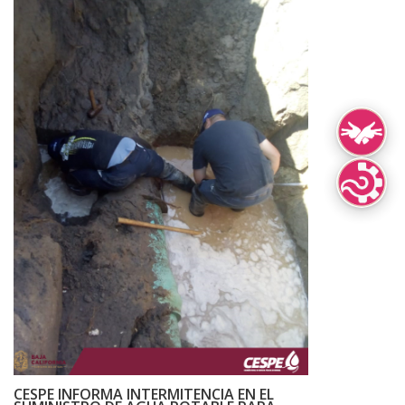
Lengua de Señ
Lenguas Indíg
CESPE INFORMA INTERMITENCIA EN EL