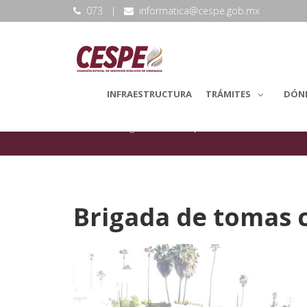
073
|
informatica@cespe.gob.mx
INFRAESTRUCTURA
TRÁMITES
DÓN
backLang.Noticias
Reparaciones
Brigada de tomas 