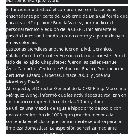
Marcelino Márquez Wong. 
El funcionario destacó el compromiso con la sociedad 
ensenadense por parte del Gobierno de Baja California que 
encabeza el Ing. Jaime Bonilla Valdez, por medio del 
personal técnico y equipo de la CESPE, inicialmente el 
pasado lunes sanitizando la zona centro y a partir de ayer 
en las colonias. 
Las zonas atendidas anoche fueron: Blvd. Geranios, 
Calafia, Circuito Oriente y Fresno en la ruta noreste. Por el 
lado del ex Ejido Chapultepec fueron las calles Manuel 
Ávila Camacho, Centro de Gobierno, Ébano, Prolongación 
Zertuche, Lázaro Cárdenas, Enlace 2000, y José Ma. 
Morelos y Pavón. 
Al respecto, el Director General de la CESPE Ing. Marcelino 
Márquez Wong, informó que las actividades se realizan en 
un horario comprendido entre las 10pm y 4am. 
Se utiliza una mezcla de agua e hipoclorito de sodio con 
una concentración de 1000 ppm (mucho menor a la 
contenida en el cloro que comúnmente se utiliza para la 
limpieza domestica). La aspersión se realiza mediante 