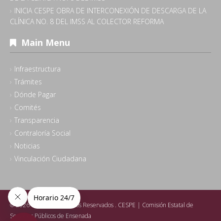
INICIA CESPE OBRA DE INTERCONEXIÓN DE DESCARGA DE LA
CLÍNICA NO. 8 DEL IMSS AL COLECTOR REFORMA
Main Menu
Infraestructura
Trámites
Dónde Pagar
Comités
Transparencia
Contraloría Social
Noticias
Vinculación Ciudadana
© 2026 Todos los Derechos Reservados .
CESPE | Comisión Estatal de
Servicios Públicos de Ensenada