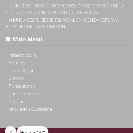
INICIA CESPE OBRA DE INTERCONEXIÓN DE DESCARGA DE LA
CLÍNICA NO. 8 DEL IMSS AL COLECTOR REFORMA
ANUNCIA CESPE CIERRE TEMPORAL EN AVENIDA REFORMA
POR OBRA DE INTERCONEXIÓN
Main Menu
Infraestructura
Trámites
Dónde Pagar
Comités
Transparencia
Contraloría Social
Noticias
Vinculación Ciudadana