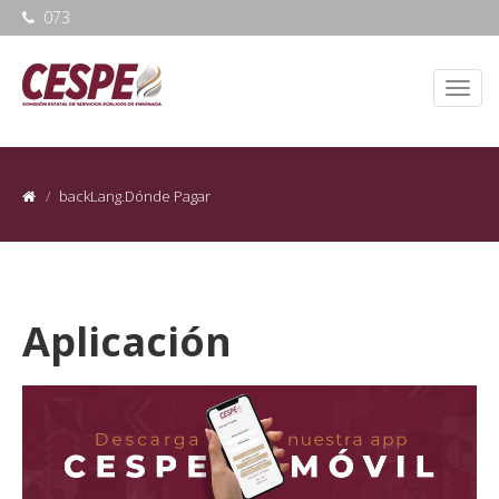
073
backLang.Dónde Pagar
Aplicación