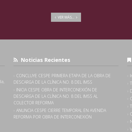
VER MÁS...
Noticias Recientes
CONCLUYE CESPE PRIMERA ETAPA DE LA OBRA DE
I
da,
DESCARGA DE LA CLÍNICA NO. 8 DEL IMSS
INICIA CESPE OBRA DE INTERCONEXIÓN DE
DESCARGA DE LA CLÍNICA NO. 8 DEL IMSS AL
COLECTOR REFORMA
ANUNCIA CESPE CIERRE TEMPORAL EN AVENIDA
C
REFORMA POR OBRA DE INTERCONEXIÓN
N