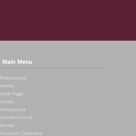
Main Menu
nfraestructura
Trámites
Dónde Pagar
Comités
Transparencia
ontraloría Social
oticias
Vinculación Ciudadana