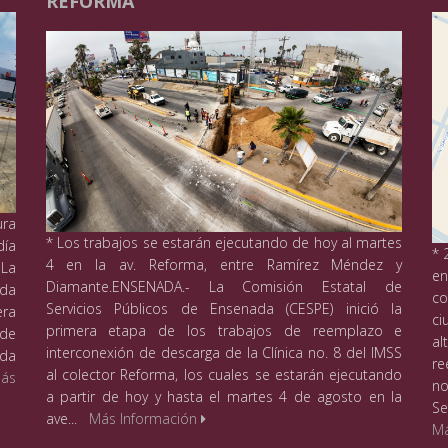
REFORMA
ura
* Los trabajos se estarán ejecutando de hoy al martes
día
* 
4 en la av. Reforma, entre Ramírez Méndez y
 La
en
Diamante.ENSENADA.- La Comisión Estatal de
ada
co
Servicios Públicos de Ensenada (CESPE) inició la
era
ci
primera etapa de los trabajos de reemplazo e
 de
a
interconexión de descarga de la Clínica no. 8 del IMSS
ida
re
al colector Reforma, los cuales se estarán ejecutando
ás
no
a partir de hoy y hasta el martes 4 de agosto en la
Se
ave...
Más Información
Má