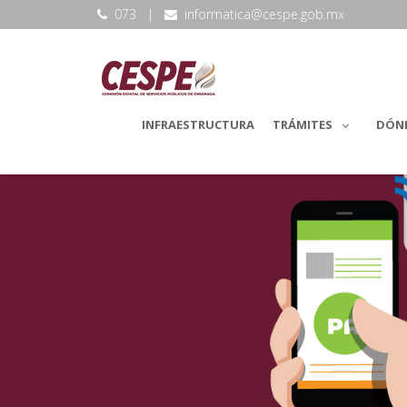
073
|
informatica@cespe.gob.mx
INFRAESTRUCTURA
TRÁMITES
DÓN