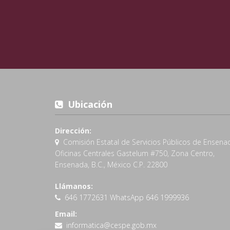
Ubicación
Dirección:
Comisión Estatal de Servicios Públicos de Ensena
Oficinas Centrales Gastelum #750, Zona Centro,
Ensenada, B.C., México C.P. 22800
Llámanos:
646 1772631 WhatsApp 646 1999936
Email:
informatica@cespe.gob.mx