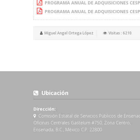
PROGRAMA ANUAL DE ADQUISICIONES CESP
PROGRAMA ANUAL DE ADQUISICIONES CESP
Miguel Angel Ortega López
Visitas : 6210
Ubicación
Dirección:
Comisión Estatal de Servicios Públicos de Ensena
Oficinas Centrales Gastelum #750, Zona Centro,
Ensenada, B.C., México C.P. 22800