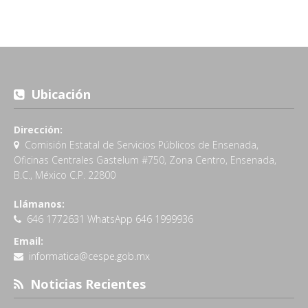
Ubicación
Dirección:
Comisión Estatal de Servicios Públicos de Ensenada,
Oficinas Centrales Gastelum #750, Zona Centro, Ensenada,
B.C., México C.P. 22800
Llámanos:
646 1772631 WhatsApp 646 1999936
Email:
informatica@cespe.gob.mx
Noticias Recientes