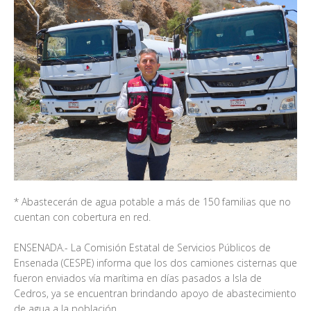
* Abastecerán de agua potable a más de 150 familias que no
cuentan con cobertura en red.
ENSENADA.- La Comisión Estatal de Servicios Públicos de
Ensenada (CESPE) informa que los dos camiones cisternas que
fueron enviados vía marítima en días pasados a Isla de
Cedros, ya se encuentran brindando apoyo de abastecimiento
de agua a la población.