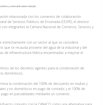
 económico y comercial de nuestro municipio.
ación relacionada con los convenios de colaboración
tatal de Servicios Públicos de Ensenada (CESPE), el director
 con integrantes la Cámara Nacional de Comercio, Servicios y
jar estrechamente con un sector al que se considera
 que se recauda proviene del agua de la industrial y del
bras de infraestructura hídrica encaminadas a mejorar el
ficios de los decretos vigentes para la condonación de
 no domésticos.
ermina la condonación del 100% de descuento en multas y
ciales y no domésticos en pago de contado; y el 100% de
l pago en parcialidades mediante un convenio.
l esfuerzo conjunto con la CANACO como una alternativa para