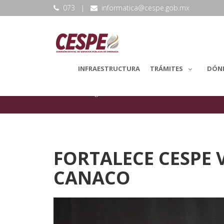
073
|
informatica@cespe.gob.mx
INFRAESTRUCTURA
TRÁMITES
DÓN
backLang.Noticias
Reuniones
FORTALECE CESPE 
CANACO