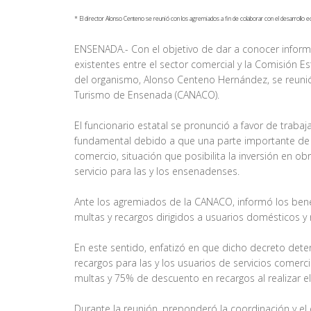
* El director Alonso Centeno se reunió con los agremiados a fin de colaborar con el desarrollo
ENSENADA.- Con el objetivo de dar a conocer inform
existentes entre el sector comercial y la Comisión Es
del organismo, Alonso Centeno Hernández, se reunió
Turismo de Ensenada (CANACO).
El funcionario estatal se pronunció a favor de traba
fundamental debido a que una parte importante de lo
comercio, situación que posibilita la inversión en o
servicio para las y los ensenadenses.
Ante los agremiados de la CANACO, informó los bene
multas y recargos dirigidos a usuarios domésticos y
En este sentido, enfatizó en que dicho decreto det
recargos para las y los usuarios de servicios comer
multas y 75% de descuento en recargos al realizar e
Durante la reunión, preponderó la coordinación y e