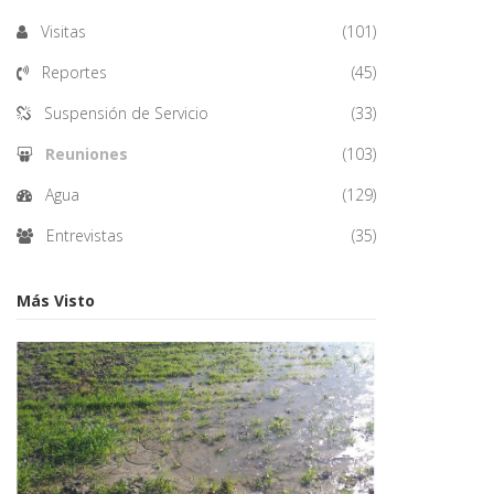
Visitas
(101)
Reportes
(45)
Suspensión de Servicio
(33)
Reuniones
(103)
Agua
(129)
Entrevistas
(35)
Más Visto