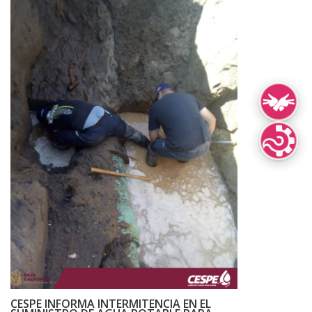
Lengua de Señ
Lenguas Indíg
CESPE INFORMA INTERMITENCIA EN EL